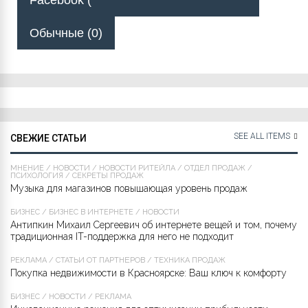
Facebook (
Обычные (0)
SEE ALL ITEMS
СВЕЖИЕ СТАТЬИ
МНЕНИЕ
/
НОВОСТИ
/
НОВОСТИ РИТЕЙЛА
/
ОТДЕЛ ПРОДАЖ
/
ПСИХОЛОГИЯ
/
СЕКРЕТЫ ПРОДАЖ
Музыка для магазинов повышающая уровень продаж
БИЗНЕС
/
БИЗНЕС В ИНТЕРНЕТЕ
/
НОВОСТИ
Антипкин Михаил Сергеевич об интернете вещей и том, почему
традиционная IT-поддержка для него не подходит
РЕКЛАМА
/
СТАТЬИ ОТ ПАРТНЁРОВ
/
ТЕХНИКА ПРОДАЖ
Покупка недвижимости в Красноярске: Ваш ключ к комфорту
БИЗНЕС
/
НОВОСТИ
/
РЕКЛАМА