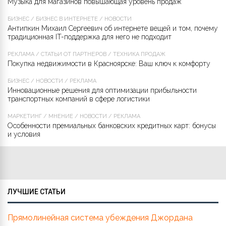
Музыка для магазинов повышающая уровень продаж
БИЗНЕС
/
БИЗНЕС В ИНТЕРНЕТЕ
/
НОВОСТИ
Антипкин Михаил Сергеевич об интернете вещей и том, почему
традиционная IT-поддержка для него не подходит
РЕКЛАМА
/
СТАТЬИ ОТ ПАРТНЁРОВ
/
ТЕХНИКА ПРОДАЖ
Покупка недвижимости в Красноярске: Ваш ключ к комфорту
БИЗНЕС
/
НОВОСТИ
/
РЕКЛАМА
Инновационные решения для оптимизации прибыльности
транспортных компаний в сфере логистики
МАРКЕТИНГ
/
МНЕНИЕ
/
НОВОСТИ
/
РЕКЛАМА
Особенности премиальных банковских кредитных карт: бонусы
и условия
ЛУЧШИЕ СТАТЬИ
Прямолинейная система убеждения Джордана