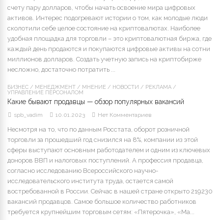
счету пару долларов, чтобы начать освоение мира цифровых
активов. Интерес подогревают истории о том, как молодые люди
сколотили себе целое состояние на криптовалютах. Наиболее
удобная площадка для торговли – это криптовалютная биржа, где
каждый день продаются и покупаются цифровые активы на сотни
миллионов долларов. Создать учетную запись на криптобирже
несложно, достаточно потратить ...
БИЗНЕС
/
МЕНЕДЖМЕНТ
/
МНЕНИЕ
/
НОВОСТИ
/
РЕКЛАМА
/
УПРАВЛЕНИЕ ПЕРСОНАЛОМ
Какие бывают продавцы — обзор популярных вакансий
spb_vadim
10.01.2023
Нет Комментариев
Несмотря на то, что по данным Росстата, оборот розничной
торговли за прошедший год снизился на 8%, компании из этой
сферы выступают основным работодателем и одним из ключевых
доноров ВВП и налоговых поступлений. А профессия продавца,
согласно исследованию Всероссийского научно-
исследовательского института труда, остается самой
востребованной в России. Сейчас в нашей стране открыто 219230
вакансий продавцов. Самое большое количество работников
требуется крупнейшим торговым сетям: «Пятерочка», «Ма...