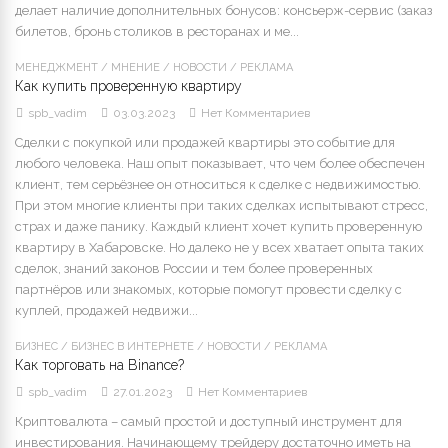
делает наличие дополнительных бонусов: консьерж-сервис (заказ
билетов, бронь столиков в ресторанах и ме...
МЕНЕДЖМЕНТ
/
МНЕНИЕ
/
НОВОСТИ
/
РЕКЛАМА
Как купить проверенную квартиру
spb_vadim
03.03.2023
Нет Комментариев
Сделки с покупкой или продажей квартиры это событие для
любого человека. Наш опыт показывает, что чем более обеспечен
клиент, тем серьёзнее он относиться к сделке с недвижимостью.
При этом многие клиенты при таких сделках испытывают стресс,
страх и даже панику. Каждый клиент хочет купить проверенную
квартиру в Хабаровске. Но далеко не у всех хватает опыта таких
сделок, знаний законов России и тем более проверенных
партнёров или знакомых, которые помогут провести сделку с
куплей, продажей недвижи...
БИЗНЕС
/
БИЗНЕС В ИНТЕРНЕТЕ
/
НОВОСТИ
/
РЕКЛАМА
Как торговать на Binance?
spb_vadim
27.01.2023
Нет Комментариев
Криптовалюта – самый простой и доступный инструмент для
инвестирования. Начинающему трейдеру достаточно иметь на