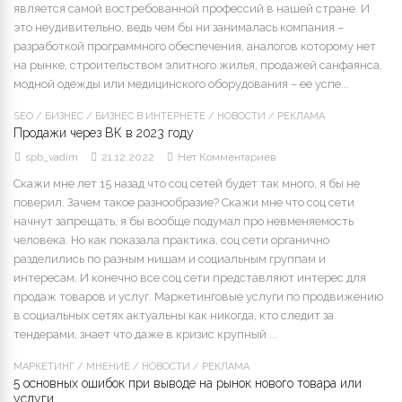
является самой востребованной профессий в нашей стране. И
это неудивительно, ведь чем бы ни занималась компания –
разработкой программного обеспечения, аналогов которому нет
на рынке, строительством элитного жилья, продажей санфаянса,
модной одежды или медицинского оборудования – ее успе...
SEO
/
БИЗНЕС
/
БИЗНЕС В ИНТЕРНЕТЕ
/
НОВОСТИ
/
РЕКЛАМА
Продажи через ВК в 2023 году
spb_vadim
21.12.2022
Нет Комментариев
Скажи мне лет 15 назад что соц сетей будет так много, я бы не
поверил. Зачем такое разнообразие? Скажи мне что соц сети
начнут запрещать, я бы вообще подумал про невменяемость
человека. Но как показала практика, соц сети органично
разделились по разным нишам и социальным группам и
интересам. И конечно все соц сети представляют интерес для
продаж товаров и услуг. Маркетинговые услуги по продвижению
в социальных сетях актуальны как никогда, кто следит за
тендерами, знает что даже в кризис крупный ...
МАРКЕТИНГ
/
МНЕНИЕ
/
НОВОСТИ
/
РЕКЛАМА
5 основных ошибок при выводе на рынок нового товара или
услуги