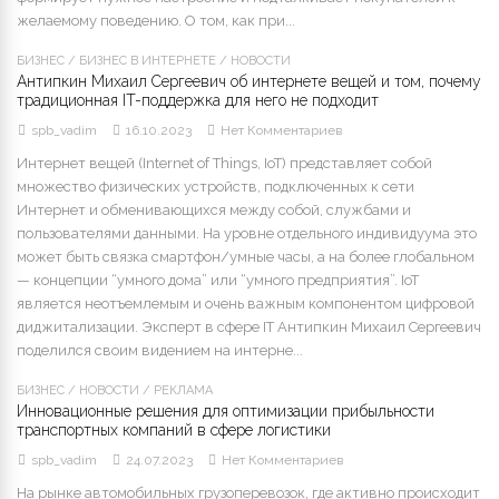
желаемому поведению. О том, как при...
БИЗНЕС
/
БИЗНЕС В ИНТЕРНЕТЕ
/
НОВОСТИ
Антипкин Михаил Сергеевич об интернете вещей и том, почему
традиционная IT-поддержка для него не подходит
spb_vadim
16.10.2023
Нет Комментариев
Интернет вещей (Internet of Things, IoT) представляет собой
множество физических устройств, подключенных к сети
Интернет и обменивающихся между собой, службами и
пользователями данными. На уровне отдельного индивидуума это
может быть связка смартфон/умные часы, а на более глобальном
— концепции “умного дома” или “умного предприятия”. IoT
является неотъемлемым и очень важным компонентом цифровой
диджитализации. Эксперт в сфере IT Антипкин Михаил Сергеевич
поделился своим видением на интерне...
БИЗНЕС
/
НОВОСТИ
/
РЕКЛАМА
Инновационные решения для оптимизации прибыльности
транспортных компаний в сфере логистики
spb_vadim
24.07.2023
Нет Комментариев
На рынке автомобильных грузоперевозок, где активно происходит