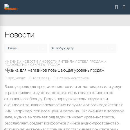
Новости
МНЕНИЕ
/
НОВОСТИ
/
НОВОСТИ РИТЕЙЛА
/
ОТДЕЛ ПРОДАЖ
/
ПСИХОЛОГИЯ
/
СЕКРЕТЫ ПРОДАЖ
Музыка для магазинов повышающая уровень продаж
spb_vadim
10.11.2023
Нет Комментариев
Важную роль для продвижения тех или иных товаров или услуг,
играют эмоции и чувства, которые испытывают клиенты по
отношению к бренду. Ведь в первую очередь покупатели
оценивают то, какие впечатления получили от взаимодействия с
ним, например, при посещении магазина. Включенная в торговом
зале, музыка выполняет ряд задач: снижает уровень стресса,
расслабляет, создает комфортное личное аудио-пространство,
формирует нужное настроение и подталкивает покупателей к