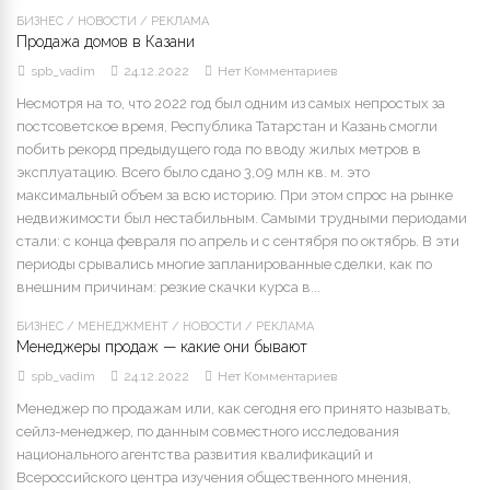
БИЗНЕС
/
НОВОСТИ
/
РЕКЛАМА
Продажа домов в Казани
spb_vadim
24.12.2022
Нет Комментариев
Несмотря на то, что 2022 год был одним из самых непростых за
постсоветское время, Республика Татарстан и Казань смогли
побить рекорд предыдущего года по вводу жилых метров в
эксплуатацию. Всего было сдано 3,09 млн кв. м. это
максимальный объем за всю историю. При этом спрос на рынке
недвижимости был нестабильным. Самыми трудными периодами
стали: с конца февраля по апрель и с сентября по октябрь. В эти
периоды срывались многие запланированные сделки, как по
внешним причинам: резкие скачки курса в...
БИЗНЕС
/
МЕНЕДЖМЕНТ
/
НОВОСТИ
/
РЕКЛАМА
Менеджеры продаж — какие они бывают
spb_vadim
24.12.2022
Нет Комментариев
Менеджер по продажам или, как сегодня его принято называть,
сейлз-менеджер, по данным совместного исследования
национального агентства развития квалификаций и
Всероссийского центра изучения общественного мнения,