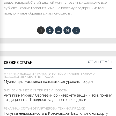
видов товаров). С этой задачей могут справиться далеко не все
субъекты хозяйствования. Именно поэтому предприниматели
предпочитают обращаться за помощью в ...
1
2
…
46
SEE ALL ITEMS
СВЕЖИЕ СТАТЬИ
МНЕНИЕ
/
НОВОСТИ
/
НОВОСТИ РИТЕЙЛА
/
ОТДЕЛ ПРОДАЖ
/
ПСИХОЛОГИЯ
/
СЕКРЕТЫ ПРОДАЖ
Музыка для магазинов повышающая уровень продаж
БИЗНЕС
/
БИЗНЕС В ИНТЕРНЕТЕ
/
НОВОСТИ
Антипкин Михаил Сергеевич об интернете вещей и том, почему
традиционная IT-поддержка для него не подходит
РЕКЛАМА
/
СТАТЬИ ОТ ПАРТНЁРОВ
/
ТЕХНИКА ПРОДАЖ
Покупка недвижимости в Красноярске: Ваш ключ к комфорту