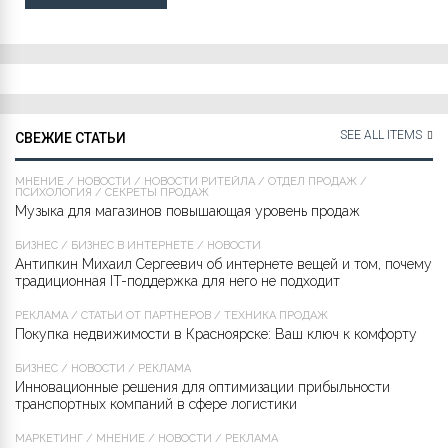
SEE ALL ITEMS
СВЕЖИЕ СТАТЬИ
МНЕНИЕ
/
НОВОСТИ
/
НОВОСТИ РИТЕЙЛА
/
ОТДЕЛ ПРОДАЖ
/
ПСИХОЛОГИЯ
/
СЕКРЕТЫ ПРОДАЖ
Музыка для магазинов повышающая уровень продаж
БИЗНЕС
/
БИЗНЕС В ИНТЕРНЕТЕ
/
НОВОСТИ
Антипкин Михаил Сергеевич об интернете вещей и том, почему
традиционная IT-поддержка для него не подходит
РЕКЛАМА
/
СТАТЬИ ОТ ПАРТНЁРОВ
/
ТЕХНИКА ПРОДАЖ
Покупка недвижимости в Красноярске: Ваш ключ к комфорту
БИЗНЕС
/
НОВОСТИ
/
РЕКЛАМА
Инновационные решения для оптимизации прибыльности
транспортных компаний в сфере логистики
МАРКЕТИНГ
/
МНЕНИЕ
/
НОВОСТИ
/
РЕКЛАМА