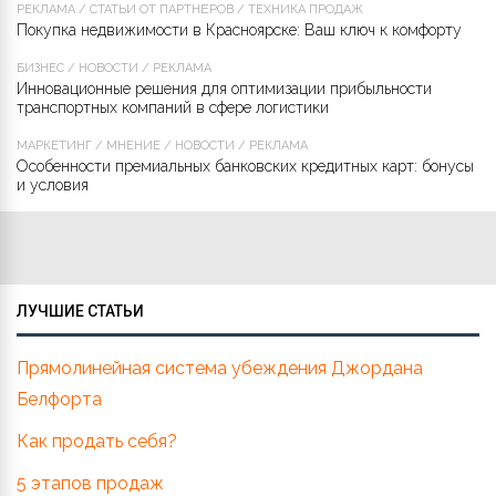
РЕКЛАМА
/
СТАТЬИ ОТ ПАРТНЁРОВ
/
ТЕХНИКА ПРОДАЖ
Покупка недвижимости в Красноярске: Ваш ключ к комфорту
БИЗНЕС
/
НОВОСТИ
/
РЕКЛАМА
Инновационные решения для оптимизации прибыльности
транспортных компаний в сфере логистики
МАРКЕТИНГ
/
МНЕНИЕ
/
НОВОСТИ
/
РЕКЛАМА
Особенности премиальных банковских кредитных карт: бонусы
и условия
ЛУЧШИЕ СТАТЬИ
Прямолинейная система убеждения Джордана
Белфорта
Как продать себя?
5 этапов продаж