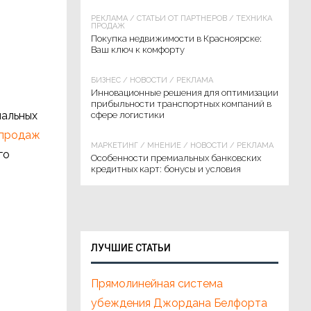
РЕКЛАМА
/
СТАТЬИ ОТ ПАРТНЁРОВ
/
ТЕХНИКА
ПРОДАЖ
Покупка недвижимости в Красноярске:
Ваш ключ к комфорту
БИЗНЕС
/
НОВОСТИ
/
РЕКЛАМА
Инновационные решения для оптимизации
прибыльности транспортных компаний в
нальных
сфере логистики
 продаж
МАРКЕТИНГ
/
МНЕНИЕ
/
НОВОСТИ
/
РЕКЛАМА
го
Особенности премиальных банковских
кредитных карт: бонусы и условия
ЛУЧШИЕ СТАТЬИ
Прямолинейная система
убеждения Джордана Белфорта