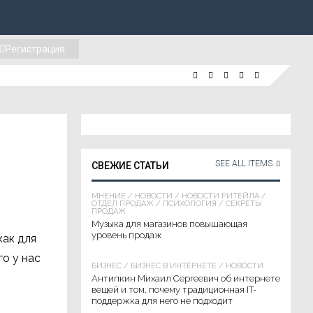
Регистрация
SEE ALL ITEMS
СВЕЖИЕ СТАТЬИ
МНЕНИЕ
/
НОВОСТИ
/
НОВОСТИ РИТЕЙЛА
/
ОТДЕЛ ПРОДАЖ
/
ПСИХОЛОГИЯ
/
СЕКРЕТЫ
ПРОДАЖ
Музыка для магазинов повышающая
уровень продаж
как для
го у нас
БИЗНЕС
/
БИЗНЕС В ИНТЕРНЕТЕ
/
НОВОСТИ
Антипкин Михаил Сергеевич об интернете
вещей и том, почему традиционная IT-
поддержка для него не подходит