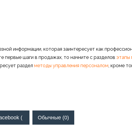
езной информации, которая заинтересует как профессио
ете первые шаги в продажах, то начните с разделов
этапы
тересует раздел
методы управления персоналом
, кроме то
acebook (
Обычные (0)
)