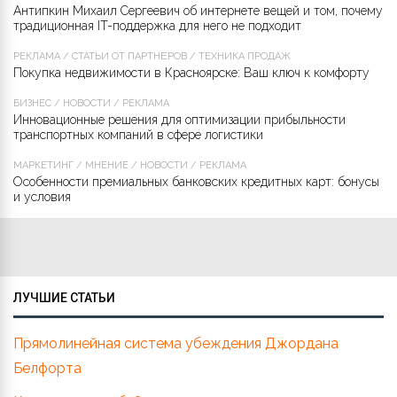
Антипкин Михаил Сергеевич об интернете вещей и том, почему
традиционная IT-поддержка для него не подходит
РЕКЛАМА
/
СТАТЬИ ОТ ПАРТНЁРОВ
/
ТЕХНИКА ПРОДАЖ
Покупка недвижимости в Красноярске: Ваш ключ к комфорту
БИЗНЕС
/
НОВОСТИ
/
РЕКЛАМА
Инновационные решения для оптимизации прибыльности
транспортных компаний в сфере логистики
МАРКЕТИНГ
/
МНЕНИЕ
/
НОВОСТИ
/
РЕКЛАМА
Особенности премиальных банковских кредитных карт: бонусы
и условия
ЛУЧШИЕ СТАТЬИ
Прямолинейная система убеждения Джордана
Белфорта