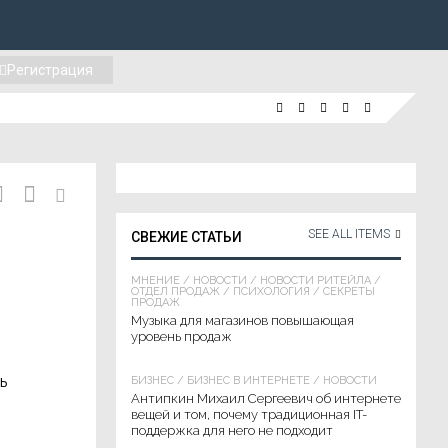
Регистрация
SEE ALL ITEMS
СВЕЖИЕ СТАТЬИ
МНЕНИЕ
/
НОВОСТИ
/
НОВОСТИ РИТЕЙЛА
/
ОТДЕЛ ПРОДАЖ
/
ПСИХОЛОГИЯ
/
СЕКРЕТЫ
ПРОДАЖ
Музыка для магазинов повышающая
уровень продаж
ь
БИЗНЕС
/
БИЗНЕС В ИНТЕРНЕТЕ
/
НОВОСТИ
Антипкин Михаил Сергеевич об интернете
вещей и том, почему традиционная IT-
поддержка для него не подходит