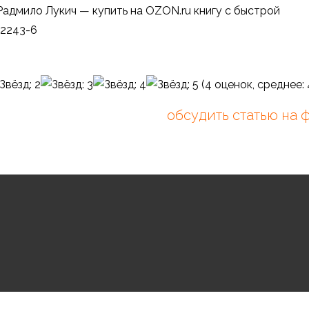
адмило Лукич — купить на OZON.ru книгу с быстрой
-2243-6
(
4
оценок, среднее:
обсудить статью на