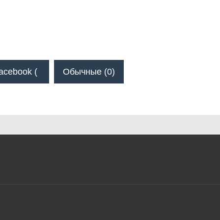
acebook (
Обычные (0)
)