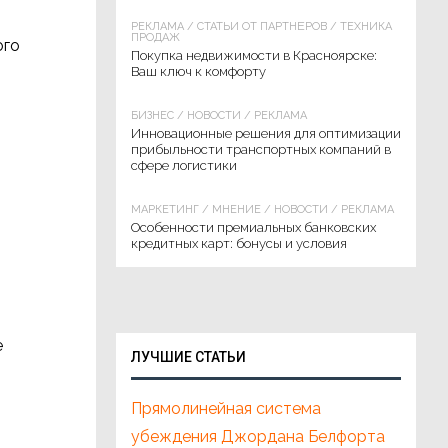
РЕКЛАМА
/
СТАТЬИ ОТ ПАРТНЁРОВ
/
ТЕХНИКА
ПРОДАЖ
ого
Покупка недвижимости в Красноярске:
Ваш ключ к комфорту
БИЗНЕС
/
НОВОСТИ
/
РЕКЛАМА
Инновационные решения для оптимизации
прибыльности транспортных компаний в
сфере логистики
МАРКЕТИНГ
/
МНЕНИЕ
/
НОВОСТИ
/
РЕКЛАМА
Особенности премиальных банковских
кредитных карт: бонусы и условия
в
е
ЛУЧШИЕ СТАТЬИ
Прямолинейная система
убеждения Джордана Белфорта