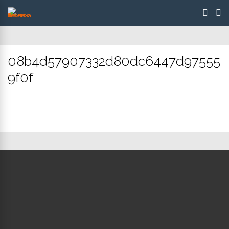
08b4d57907332d80dc6447d97555
9f0f