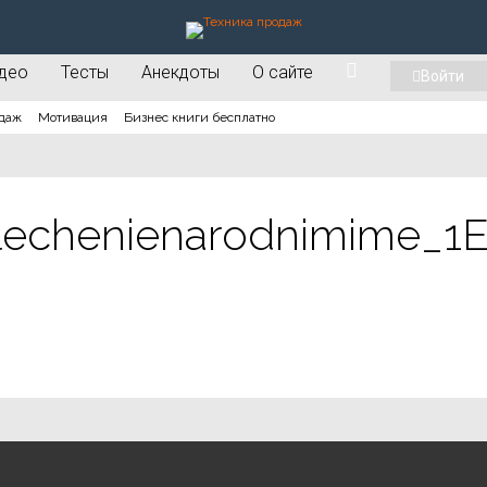
део
Тесты
Анекдоты
О сайте
Войти
даж
Мотивация
Бизнес книги бесплатно
nilechenienarodnimime_1