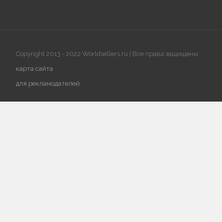
Copyright 2013 - 2022 Worldsellers.ru | Все права защищены
карта сайта
для рекламодателей
.