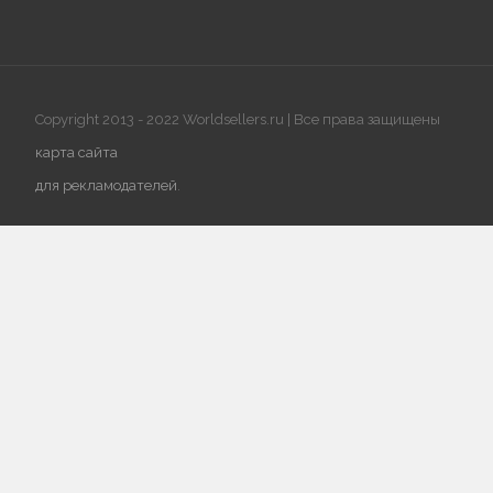
Copyright 2013 - 2022 Worldsellers.ru | Все права защищены
карта сайта
для рекламодателей
.