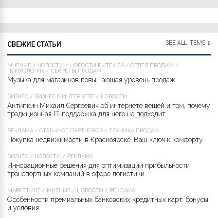
SEE ALL ITEMS
СВЕЖИЕ СТАТЬИ
МНЕНИЕ
/
НОВОСТИ
/
НОВОСТИ РИТЕЙЛА
/
ОТДЕЛ ПРОДАЖ
/
ПСИХОЛОГИЯ
/
СЕКРЕТЫ ПРОДАЖ
Музыка для магазинов повышающая уровень продаж
БИЗНЕС
/
БИЗНЕС В ИНТЕРНЕТЕ
/
НОВОСТИ
Антипкин Михаил Сергеевич об интернете вещей и том, почему
традиционная IT-поддержка для него не подходит
РЕКЛАМА
/
СТАТЬИ ОТ ПАРТНЁРОВ
/
ТЕХНИКА ПРОДАЖ
Покупка недвижимости в Красноярске: Ваш ключ к комфорту
БИЗНЕС
/
НОВОСТИ
/
РЕКЛАМА
Инновационные решения для оптимизации прибыльности
транспортных компаний в сфере логистики
МАРКЕТИНГ
/
МНЕНИЕ
/
НОВОСТИ
/
РЕКЛАМА
Особенности премиальных банковских кредитных карт: бонусы
и условия