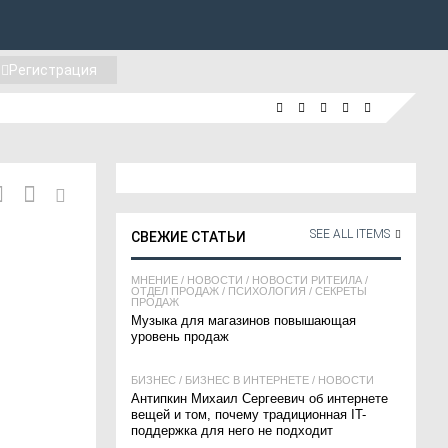
Регистрация
SEE ALL ITEMS
СВЕЖИЕ СТАТЬИ
МНЕНИЕ
/
НОВОСТИ
/
НОВОСТИ РИТЕЙЛА
/
ОТДЕЛ ПРОДАЖ
/
ПСИХОЛОГИЯ
/
СЕКРЕТЫ
ПРОДАЖ
Музыка для магазинов повышающая
уровень продаж
БИЗНЕС
/
БИЗНЕС В ИНТЕРНЕТЕ
/
НОВОСТИ
Антипкин Михаил Сергеевич об интернете
вещей и том, почему традиционная IT-
поддержка для него не подходит