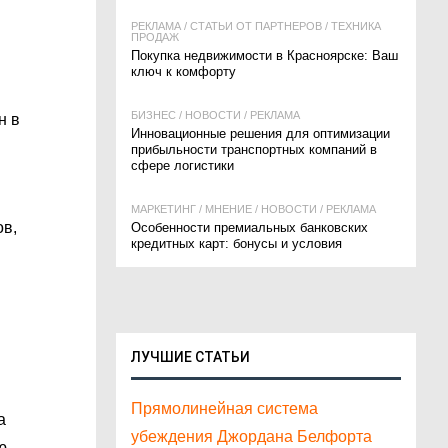
РЕКЛАМА
/
СТАТЬИ ОТ ПАРТНЁРОВ
/
ТЕХНИКА
ПРОДАЖ
Покупка недвижимости в Красноярске: Ваш
ключ к комфорту
БИЗНЕС
/
НОВОСТИ
/
РЕКЛАМА
н в
Инновационные решения для оптимизации
прибыльности транспортных компаний в
сфере логистики
МАРКЕТИНГ
/
МНЕНИЕ
/
НОВОСТИ
/
РЕКЛАМА
ов,
Особенности премиальных банковских
кредитных карт: бонусы и условия
ЛУЧШИЕ СТАТЬИ
Прямолинейная система
а
убеждения Джордана Белфорта
ю