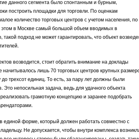
витие данного сегмента было спонтанным и бурным,
оки построить площадки для торговли. По оценкам
алое количество торговых центров с учетом населения, по
и этом в Москве самый большой объем вводимых в
, такой подход не может гарантировать, что объект возведе
тителей.
ектов возводится, стоит обратить внимание на доклады
це начитывалось лишь 70 торговых центров крупных размер
до трехсот единиц. То есть, за пару лет должны были
. Это непосильная задача, ведь для удачного объекта
 реализовать грамотную концепцию и заранее подобрать
арендаторами.
в единой форме, который должен работать совместно с
адельцу. Не допускается, чтобы внутри комплекса возникл
те все интересы сторон были сбалансированы, создать таку