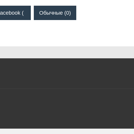
acebook (
Обычные (0)
)