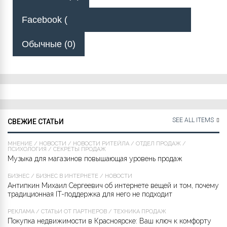
Facebook (
Обычные (0)
SEE ALL ITEMS
СВЕЖИЕ СТАТЬИ
МНЕНИЕ
/
НОВОСТИ
/
НОВОСТИ РИТЕЙЛА
/
ОТДЕЛ ПРОДАЖ
/
ПСИХОЛОГИЯ
/
СЕКРЕТЫ ПРОДАЖ
Музыка для магазинов повышающая уровень продаж
БИЗНЕС
/
БИЗНЕС В ИНТЕРНЕТЕ
/
НОВОСТИ
Антипкин Михаил Сергеевич об интернете вещей и том, почему
традиционная IT-поддержка для него не подходит
РЕКЛАМА
/
СТАТЬИ ОТ ПАРТНЁРОВ
/
ТЕХНИКА ПРОДАЖ
Покупка недвижимости в Красноярске: Ваш ключ к комфорту