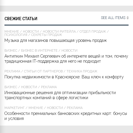
SEE ALL ITEMS
СВЕЖИЕ СТАТЬИ
МНЕНИЕ
/
НОВОСТИ
/
НОВОСТИ РИТЕЙЛА
/
ОТДЕЛ ПРОДАЖ
/
ПСИХОЛОГИЯ
/
СЕКРЕТЫ ПРОДАЖ
Музыка для магазинов повышающая уровень продаж
БИЗНЕС
/
БИЗНЕС В ИНТЕРНЕТЕ
/
НОВОСТИ
Антипкин Михаил Сергеевич об интернете вещей и том, почему
традиционная IT-поддержка для него не подходит
РЕКЛАМА
/
СТАТЬИ ОТ ПАРТНЁРОВ
/
ТЕХНИКА ПРОДАЖ
Покупка недвижимости в Красноярске: Ваш ключ к комфорту
БИЗНЕС
/
НОВОСТИ
/
РЕКЛАМА
Инновационные решения для оптимизации прибыльности
транспортных компаний в сфере логистики
МАРКЕТИНГ
/
МНЕНИЕ
/
НОВОСТИ
/
РЕКЛАМА
Особенности премиальных банковских кредитных карт: бонусы
и условия