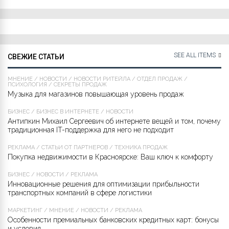
SEE ALL ITEMS
СВЕЖИЕ СТАТЬИ
МНЕНИЕ
/
НОВОСТИ
/
НОВОСТИ РИТЕЙЛА
/
ОТДЕЛ ПРОДАЖ
/
ПСИХОЛОГИЯ
/
СЕКРЕТЫ ПРОДАЖ
Музыка для магазинов повышающая уровень продаж
БИЗНЕС
/
БИЗНЕС В ИНТЕРНЕТЕ
/
НОВОСТИ
Антипкин Михаил Сергеевич об интернете вещей и том, почему
традиционная IT-поддержка для него не подходит
РЕКЛАМА
/
СТАТЬИ ОТ ПАРТНЁРОВ
/
ТЕХНИКА ПРОДАЖ
Покупка недвижимости в Красноярске: Ваш ключ к комфорту
БИЗНЕС
/
НОВОСТИ
/
РЕКЛАМА
Инновационные решения для оптимизации прибыльности
транспортных компаний в сфере логистики
МАРКЕТИНГ
/
МНЕНИЕ
/
НОВОСТИ
/
РЕКЛАМА
Особенности премиальных банковских кредитных карт: бонусы
и условия