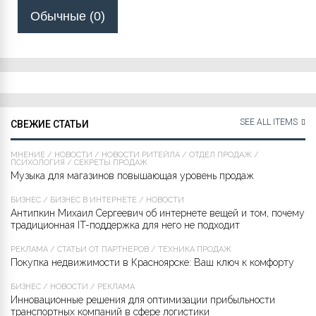
Обычные (0)
SEE ALL ITEMS
СВЕЖИЕ СТАТЬИ
МНЕНИЕ
/
НОВОСТИ
/
НОВОСТИ РИТЕЙЛА
/
ОТДЕЛ ПРОДАЖ
/
ПСИХОЛОГИЯ
/
СЕКРЕТЫ ПРОДАЖ
Музыка для магазинов повышающая уровень продаж
БИЗНЕС
/
БИЗНЕС В ИНТЕРНЕТЕ
/
НОВОСТИ
Антипкин Михаил Сергеевич об интернете вещей и том, почему
традиционная IT-поддержка для него не подходит
РЕКЛАМА
/
СТАТЬИ ОТ ПАРТНЁРОВ
/
ТЕХНИКА ПРОДАЖ
Покупка недвижимости в Красноярске: Ваш ключ к комфорту
БИЗНЕС
/
НОВОСТИ
/
РЕКЛАМА
Инновационные решения для оптимизации прибыльности
транспортных компаний в сфере логистики