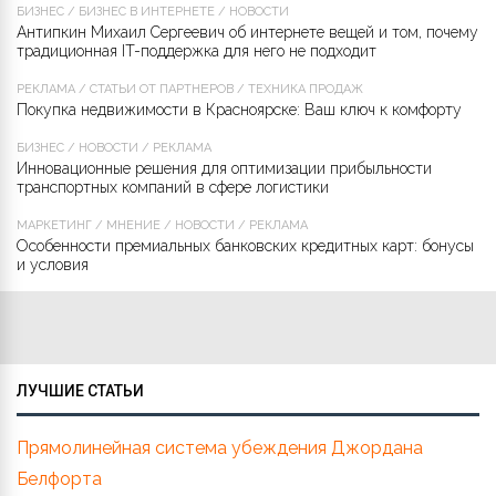
БИЗНЕС
/
БИЗНЕС В ИНТЕРНЕТЕ
/
НОВОСТИ
Антипкин Михаил Сергеевич об интернете вещей и том, почему
традиционная IT-поддержка для него не подходит
РЕКЛАМА
/
СТАТЬИ ОТ ПАРТНЁРОВ
/
ТЕХНИКА ПРОДАЖ
Покупка недвижимости в Красноярске: Ваш ключ к комфорту
БИЗНЕС
/
НОВОСТИ
/
РЕКЛАМА
Инновационные решения для оптимизации прибыльности
транспортных компаний в сфере логистики
МАРКЕТИНГ
/
МНЕНИЕ
/
НОВОСТИ
/
РЕКЛАМА
Особенности премиальных банковских кредитных карт: бонусы
и условия
ЛУЧШИЕ СТАТЬИ
Прямолинейная система убеждения Джордана
Белфорта