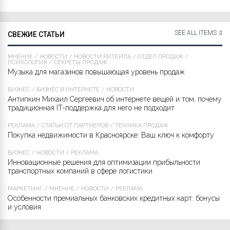
SEE ALL ITEMS
СВЕЖИЕ СТАТЬИ
МНЕНИЕ
/
НОВОСТИ
/
НОВОСТИ РИТЕЙЛА
/
ОТДЕЛ ПРОДАЖ
/
ПСИХОЛОГИЯ
/
СЕКРЕТЫ ПРОДАЖ
Музыка для магазинов повышающая уровень продаж
БИЗНЕС
/
БИЗНЕС В ИНТЕРНЕТЕ
/
НОВОСТИ
Антипкин Михаил Сергеевич об интернете вещей и том, почему
традиционная IT-поддержка для него не подходит
РЕКЛАМА
/
СТАТЬИ ОТ ПАРТНЁРОВ
/
ТЕХНИКА ПРОДАЖ
Покупка недвижимости в Красноярске: Ваш ключ к комфорту
БИЗНЕС
/
НОВОСТИ
/
РЕКЛАМА
Инновационные решения для оптимизации прибыльности
транспортных компаний в сфере логистики
МАРКЕТИНГ
/
МНЕНИЕ
/
НОВОСТИ
/
РЕКЛАМА
Особенности премиальных банковских кредитных карт: бонусы
и условия