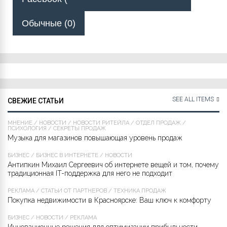
Обычные (0)
SEE ALL ITEMS
СВЕЖИЕ СТАТЬИ
МНЕНИЕ
/
НОВОСТИ
/
НОВОСТИ РИТЕЙЛА
/
ОТДЕЛ ПРОДАЖ
/
ПСИХОЛОГИЯ
/
СЕКРЕТЫ ПРОДАЖ
Музыка для магазинов повышающая уровень продаж
БИЗНЕС
/
БИЗНЕС В ИНТЕРНЕТЕ
/
НОВОСТИ
Антипкин Михаил Сергеевич об интернете вещей и том, почему
традиционная IT-поддержка для него не подходит
РЕКЛАМА
/
СТАТЬИ ОТ ПАРТНЁРОВ
/
ТЕХНИКА ПРОДАЖ
Покупка недвижимости в Красноярске: Ваш ключ к комфорту
БИЗНЕС
/
НОВОСТИ
/
РЕКЛАМА