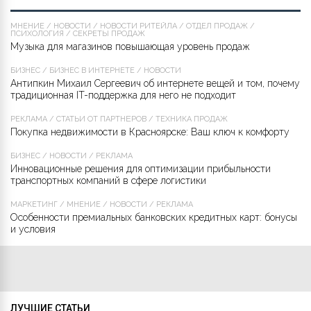
МНЕНИЕ
/
НОВОСТИ
/
НОВОСТИ РИТЕЙЛА
/
ОТДЕЛ ПРОДАЖ
/
ПСИХОЛОГИЯ
/
СЕКРЕТЫ ПРОДАЖ
Музыка для магазинов повышающая уровень продаж
БИЗНЕС
/
БИЗНЕС В ИНТЕРНЕТЕ
/
НОВОСТИ
Антипкин Михаил Сергеевич об интернете вещей и том, почему
традиционная IT-поддержка для него не подходит
РЕКЛАМА
/
СТАТЬИ ОТ ПАРТНЁРОВ
/
ТЕХНИКА ПРОДАЖ
Покупка недвижимости в Красноярске: Ваш ключ к комфорту
БИЗНЕС
/
НОВОСТИ
/
РЕКЛАМА
Инновационные решения для оптимизации прибыльности
транспортных компаний в сфере логистики
МАРКЕТИНГ
/
МНЕНИЕ
/
НОВОСТИ
/
РЕКЛАМА
Особенности премиальных банковских кредитных карт: бонусы
и условия
ЛУЧШИЕ СТАТЬИ