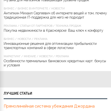
Музыка для магазинов повышающая уровень продаж
БИЗНЕС
/
БИЗНЕС В ИНТЕРНЕТЕ
/
НОВОСТИ
Антипкин Михаил Сергеевич об интернете вещей и том, почему
традиционная IT-поддержка для него не подходит
РЕКЛАМА
/
СТАТЬИ ОТ ПАРТНЁРОВ
/
ТЕХНИКА ПРОДАЖ
Покупка недвижимости в Красноярске: Ваш ключ к комфорту
БИЗНЕС
/
НОВОСТИ
/
РЕКЛАМА
Инновационные решения для оптимизации прибыльности
транспортных компаний в сфере логистики
МАРКЕТИНГ
/
МНЕНИЕ
/
НОВОСТИ
/
РЕКЛАМА
Особенности премиальных банковских кредитных карт: бонусы
и условия
ЛУЧШИЕ СТАТЬИ
Прямолинейная система убеждения Джордана