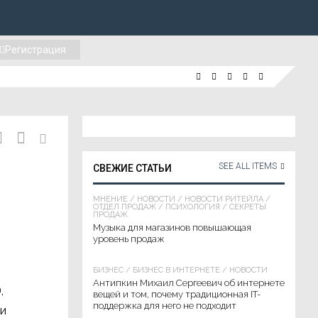
Регистрация
SEE ALL ITEMS
СВЕЖИЕ СТАТЬИ
МНЕНИЕ
/
НОВОСТИ
/
НОВОСТИ РИТЕЙЛА
/
ОТДЕЛ ПРОДАЖ
/
ПСИХОЛОГИЯ
/
СЕКРЕТЫ
ПРОДАЖ
Музыка для магазинов повышающая
уровень продаж
БИЗНЕС
/
БИЗНЕС В ИНТЕРНЕТЕ
/
НОВОСТИ
Антипкин Михаил Сергеевич об интернете
,
вещей и том, почему традиционная IT-
поддержка для него не подходит
 и