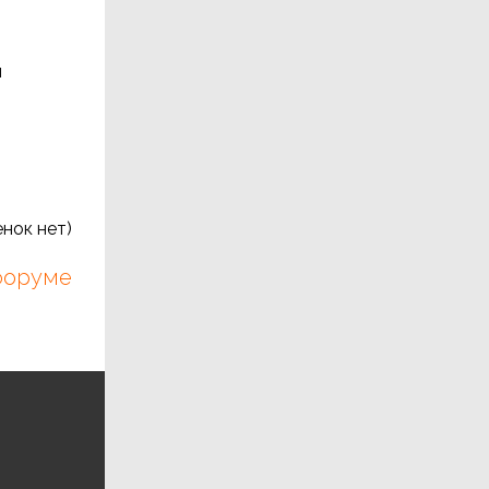
и
нок нет)
 форуме