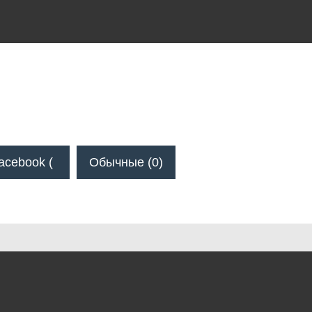
acebook (
Обычные (0)
)