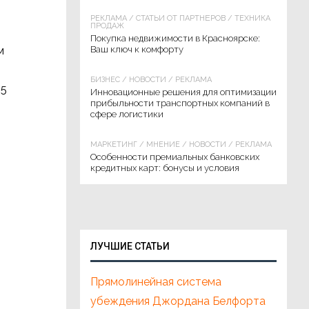
РЕКЛАМА
/
СТАТЬИ ОТ ПАРТНЁРОВ
/
ТЕХНИКА
ПРОДАЖ
Покупка недвижимости в Красноярске:
м
Ваш ключ к комфорту
БИЗНЕС
/
НОВОСТИ
/
РЕКЛАМА
25
Инновационные решения для оптимизации
прибыльности транспортных компаний в
сфере логистики
МАРКЕТИНГ
/
МНЕНИЕ
/
НОВОСТИ
/
РЕКЛАМА
Особенности премиальных банковских
кредитных карт: бонусы и условия
ЛУЧШИЕ СТАТЬИ
Прямолинейная система
убеждения Джордана Белфорта