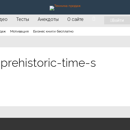
део
Тесты
Анекдоты
О сайте
Войти
даж
Мотивация
Бизнес книги бесплатно
rehistoric-time-s