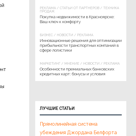
ой
РЕКЛАМА
/
СТАТЬИ ОТ ПАРТНЁРОВ
/
ТЕХНИКА
ПРОДАЖ
Покупка недвижимости в Красноярске:
Ваш ключ к комфорту
БИЗНЕС
/
НОВОСТИ
/
РЕКЛАМА
Инновационные решения для оптимизации
прибыльности транспортных компаний в
сфере логистики
МАРКЕТИНГ
/
МНЕНИЕ
/
НОВОСТИ
/
РЕКЛАМА
ент
Особенности премиальных банковских
кредитных карт: бонусы и условия
вы
ЛУЧШИЕ СТАТЬИ
Прямолинейная система
убеждения Джордана Белфорта