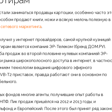
артирам
тали заниматься продавцы картошки, особенно часто эт
особом продают книги, ножи и всякую мелочь полезную в
и
сетевого маркетинга
.
лучил у интернет провайдеров, самой крупной кузницей
ирам является компания ЭР-Телеком (бренд ДОМ.РУ).
ба продаж во второй половине нулевых компанией ЭР-
оки рынка широкополосного доступа в интернет, в частно
ением технологии вещания цифрового эфирного
DVB-T2 приставок, правда работают они в основном по
бельного.
ых фондов многие агенты, получившие опыт работы в
НПФ. Пик продаж пришёлся на 2012 и 2013 годы, и
фонд и Европейский. После этого был принят ряд закон