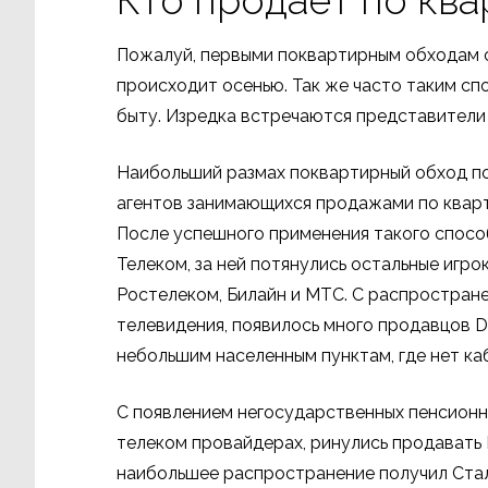
Кто продаёт по кв
Пожалуй, первыми поквартирным обходам с
происходит осенью. Так же часто таким сп
быту. Изредка встречаются представител
Наибольший размах поквартирный обход по
агентов занимающихся продажами по кварт
После успешного применения такого спосо
Телеком, за ней потянулись остальные игр
Ростелеком, Билайн и МТС. С распростран
телевидения, появилось много продавцов 
небольшим населенным пунктам, где нет ка
С появлением негосударственных пенсионн
телеком провайдерах, ринулись продавать 
наибольшее распространение получил Сталь