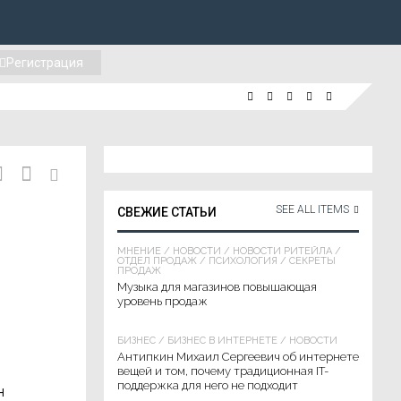
Регистрация
SEE ALL ITEMS
СВЕЖИЕ СТАТЬИ
МНЕНИЕ
/
НОВОСТИ
/
НОВОСТИ РИТЕЙЛА
/
ОТДЕЛ ПРОДАЖ
/
ПСИХОЛОГИЯ
/
СЕКРЕТЫ
ПРОДАЖ
Музыка для магазинов повышающая
уровень продаж
БИЗНЕС
/
БИЗНЕС В ИНТЕРНЕТЕ
/
НОВОСТИ
Антипкин Михаил Сергеевич об интернете
вещей и том, почему традиционная IT-
поддержка для него не подходит
н