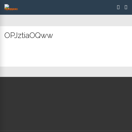
OPJztiaOQww