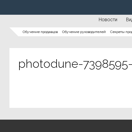
Новости
Ви
Обучение продавцов
Обучение руководителей
Секреты про
photodune-7398595-