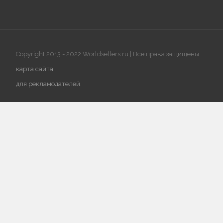
Copyright 2013 - 2022 Worldsellers.ru | Все права защищены
карта сайта
для рекламодателей
.