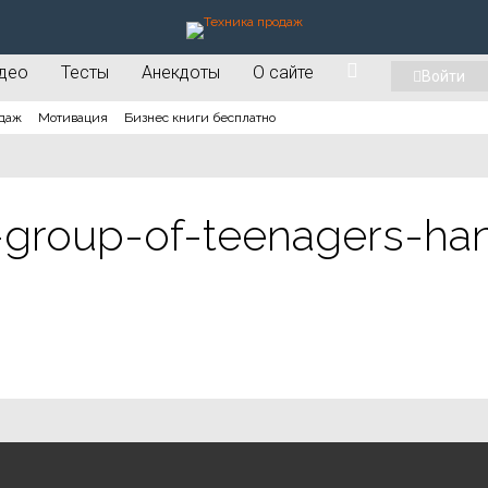
део
Тесты
Анекдоты
О сайте
Войти
даж
Мотивация
Бизнес книги бесплатно
group-of-teenagers-ha