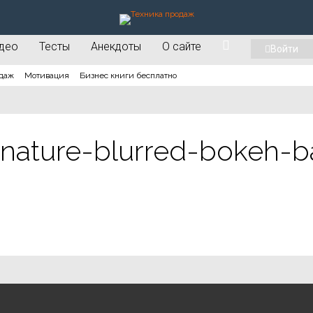
део
Тесты
Анекдоты
О сайте
Войти
даж
Мотивация
Бизнес книги бесплатно
nature-blurred-bokeh-