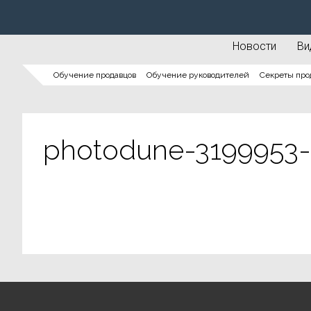
Новости
Ви
Обучение продавцов
Обучение руководителей
Секреты про
photodune-3199953-