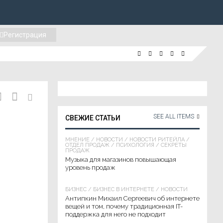
Регистрация
SEE ALL ITEMS
СВЕЖИЕ СТАТЬИ
МНЕНИЕ
/
НОВОСТИ
/
НОВОСТИ РИТЕЙЛА
/
ОТДЕЛ ПРОДАЖ
/
ПСИХОЛОГИЯ
/
СЕКРЕТЫ
ПРОДАЖ
Музыка для магазинов повышающая
уровень продаж
БИЗНЕС
/
БИЗНЕС В ИНТЕРНЕТЕ
/
НОВОСТИ
Антипкин Михаил Сергеевич об интернете
вещей и том, почему традиционная IT-
поддержка для него не подходит