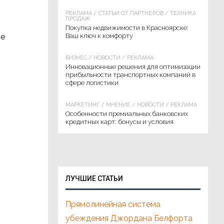
РЕКЛАМА
/
СТАТЬИ ОТ ПАРТНЁРОВ
/
ТЕХНИКА
ПРОДАЖ
Покупка недвижимости в Красноярске:
ое
Ваш ключ к комфорту
БИЗНЕС
/
НОВОСТИ
/
РЕКЛАМА
Инновационные решения для оптимизации
прибыльности транспортных компаний в
сфере логистики
МАРКЕТИНГ
/
МНЕНИЕ
/
НОВОСТИ
/
РЕКЛАМА
Особенности премиальных банковских
кредитных карт: бонусы и условия
ЛУЧШИЕ СТАТЬИ
Прямолинейная система
убеждения Джордана Белфорта