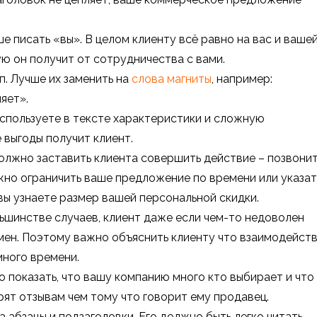
е писать «вы». В целом клиенту всё равно на вас и ваше
ую он получит от сотрудничества с вами.
п. Лучше их заменить на
слова магниты
, например:
яет».
используете в тексте характеристики и сложную
 выгоды получит клиент.
олжно заставить клиента совершить действие – позвони
ожно ограничить ваше предложение по времени или указат
 вы узнаете размер вашей персональной скидки.
льшинстве случаев, клиент даже если чем-то недоволен
емен. Поэтому важно объяснить клиенту что взаимодейст
много времени.
 показать, что вашу компанию много кто выбирает и что
ят отзывам чем тому что говорит ему продавец.
 абзацы и подзаголовки. Его должно быть легко читать.