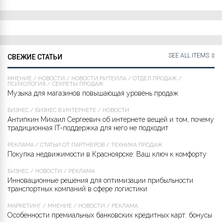
SEE ALL ITEMS
СВЕЖИЕ СТАТЬИ
МНЕНИЕ
/
НОВОСТИ
/
НОВОСТИ РИТЕЙЛА
/
ОТДЕЛ ПРОДАЖ
/
ПСИХОЛОГИЯ
/
СЕКРЕТЫ ПРОДАЖ
Музыка для магазинов повышающая уровень продаж
БИЗНЕС
/
БИЗНЕС В ИНТЕРНЕТЕ
/
НОВОСТИ
Антипкин Михаил Сергеевич об интернете вещей и том, почему
традиционная IT-поддержка для него не подходит
РЕКЛАМА
/
СТАТЬИ ОТ ПАРТНЁРОВ
/
ТЕХНИКА ПРОДАЖ
Покупка недвижимости в Красноярске: Ваш ключ к комфорту
БИЗНЕС
/
НОВОСТИ
/
РЕКЛАМА
Инновационные решения для оптимизации прибыльности
транспортных компаний в сфере логистики
МАРКЕТИНГ
/
МНЕНИЕ
/
НОВОСТИ
/
РЕКЛАМА
Особенности премиальных банковских кредитных карт: бонусы