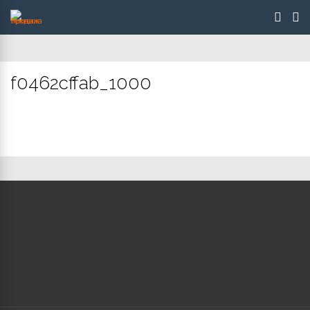
f0462cffab_1000