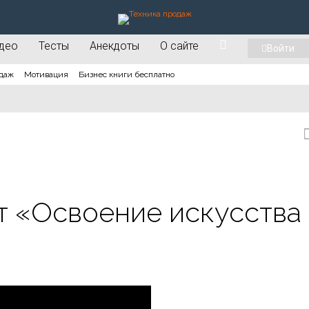
део
Тесты
Анекдоты
О сайте
Войти
даж
Мотивация
Бизнес книги бесплатно
 «Освоение искусства