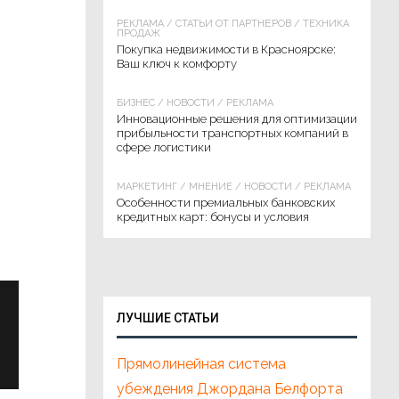
РЕКЛАМА
/
СТАТЬИ ОТ ПАРТНЁРОВ
/
ТЕХНИКА
ПРОДАЖ
Покупка недвижимости в Красноярске:
Ваш ключ к комфорту
БИЗНЕС
/
НОВОСТИ
/
РЕКЛАМА
Инновационные решения для оптимизации
прибыльности транспортных компаний в
сфере логистики
МАРКЕТИНГ
/
МНЕНИЕ
/
НОВОСТИ
/
РЕКЛАМА
Особенности премиальных банковских
кредитных карт: бонусы и условия
ЛУЧШИЕ СТАТЬИ
Прямолинейная система
убеждения Джордана Белфорта