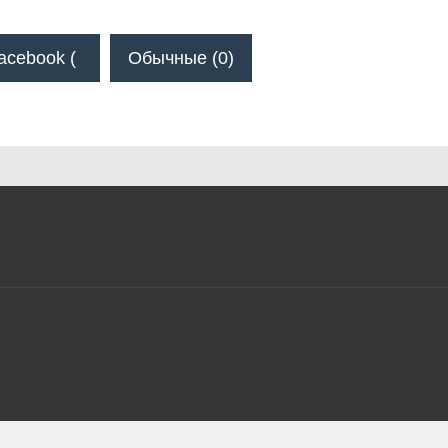
acebook (
Обычные (0)
)