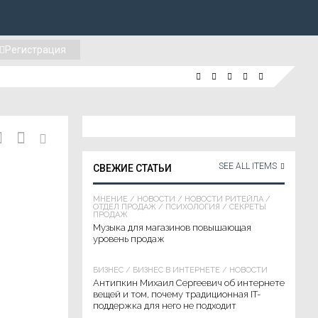
Регистрация
SEE ALL ITEMS
СВЕЖИЕ СТАТЬИ
МНЕНИЕ
/
НОВОСТИ
/
НОВОСТИ РИТЕЙЛА
/
ОТДЕЛ ПРОДАЖ
/
ПСИХОЛОГИЯ
/
СЕКРЕТЫ
ПРОДАЖ
Музыка для магазинов повышающая
уровень продаж
БИЗНЕС
/
БИЗНЕС В ИНТЕРНЕТЕ
/
НОВОСТИ
Антипкин Михаил Сергеевич об интернете
вещей и том, почему традиционная IT-
поддержка для него не подходит