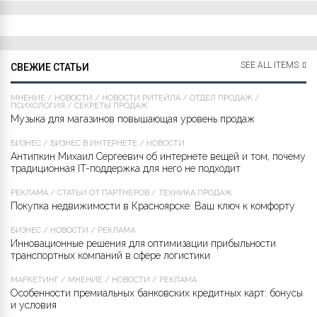
SEE ALL ITEMS
СВЕЖИЕ СТАТЬИ
МНЕНИЕ
/
НОВОСТИ
/
НОВОСТИ РИТЕЙЛА
/
ОТДЕЛ ПРОДАЖ
/
ПСИХОЛОГИЯ
/
СЕКРЕТЫ ПРОДАЖ
Музыка для магазинов повышающая уровень продаж
БИЗНЕС
/
БИЗНЕС В ИНТЕРНЕТЕ
/
НОВОСТИ
Антипкин Михаил Сергеевич об интернете вещей и том, почему
традиционная IT-поддержка для него не подходит
РЕКЛАМА
/
СТАТЬИ ОТ ПАРТНЁРОВ
/
ТЕХНИКА ПРОДАЖ
Покупка недвижимости в Красноярске: Ваш ключ к комфорту
БИЗНЕС
/
НОВОСТИ
/
РЕКЛАМА
Инновационные решения для оптимизации прибыльности
транспортных компаний в сфере логистики
МАРКЕТИНГ
/
МНЕНИЕ
/
НОВОСТИ
/
РЕКЛАМА
Особенности премиальных банковских кредитных карт: бонусы
и условия