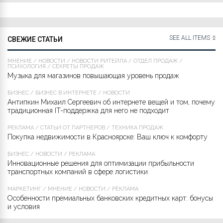
SEE ALL ITEMS
СВЕЖИЕ СТАТЬИ
МНЕНИЕ
/
НОВОСТИ
/
НОВОСТИ РИТЕЙЛА
/
ОТДЕЛ ПРОДАЖ
/
ПСИХОЛОГИЯ
/
СЕКРЕТЫ ПРОДАЖ
Музыка для магазинов повышающая уровень продаж
БИЗНЕС
/
БИЗНЕС В ИНТЕРНЕТЕ
/
НОВОСТИ
Антипкин Михаил Сергеевич об интернете вещей и том, почему
традиционная IT-поддержка для него не подходит
РЕКЛАМА
/
СТАТЬИ ОТ ПАРТНЁРОВ
/
ТЕХНИКА ПРОДАЖ
Покупка недвижимости в Красноярске: Ваш ключ к комфорту
БИЗНЕС
/
НОВОСТИ
/
РЕКЛАМА
Инновационные решения для оптимизации прибыльности
транспортных компаний в сфере логистики
МАРКЕТИНГ
/
МНЕНИЕ
/
НОВОСТИ
/
РЕКЛАМА
Особенности премиальных банковских кредитных карт: бонусы
и условия