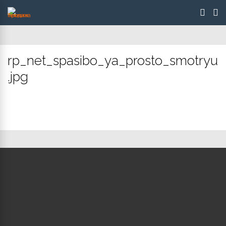
rp_net_spasibo_ya_prosto_smotryu
.jpg