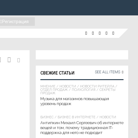
Регистрация
SEE ALL ITEMS
СВЕЖИЕ СТАТЬИ
МНЕНИЕ
/
НОВОСТИ
/
НОВОСТИ РИТЕЙЛА
/
ОТДЕЛ ПРОДАЖ
/
ПСИХОЛОГИЯ
/
СЕКРЕТЫ
ПРОДАЖ
Музыка для магазинов повышающая
уровень продаж
БИЗНЕС
/
БИЗНЕС В ИНТЕРНЕТЕ
/
НОВОСТИ
Антипкин Михаил Сергеевич об интернете
вещей и том, почему традиционная IT-
поддержка для него не подходит