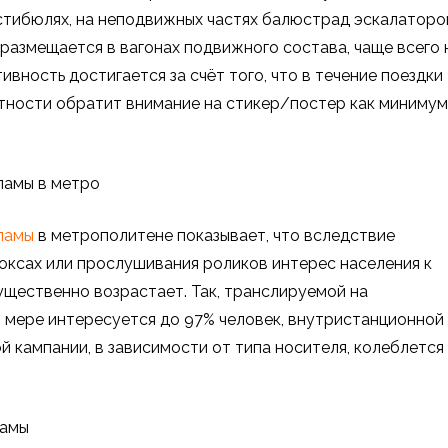
естибюлях, на неподвижных частях балюстрад эскалаторо
размещается в вагонах подвижного состава, чаще всего 
вность достигается за счёт того, что в течение поездки
тности обратит внимание на стикер/постер как минимум
ламы в метро
ламы
в метрополитене показывает, что вследствие
ксах или прослушивания роликов интерес населения к
ущественно возрастает. Так, транслируемой на
 мере интересуется до 97% человек, внутристанционной
 кампании, в зависимости от типа носителя, колеблется
ламы