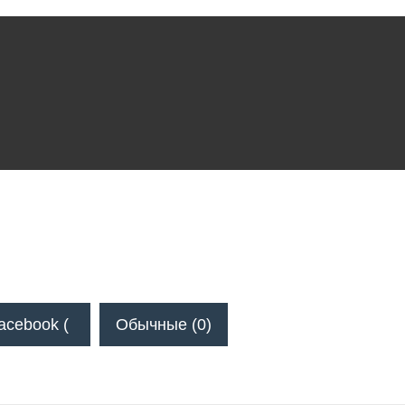
acebook (
Обычные (0)
)