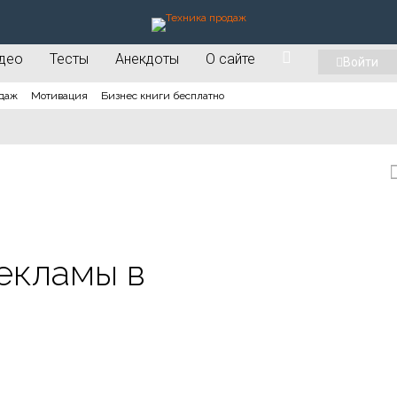
део
Тесты
Анекдоты
О сайте
Войти
даж
Мотивация
Бизнес книги бесплатно
екламы в