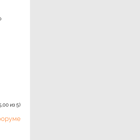
о
5,00
из 5)
 форуме