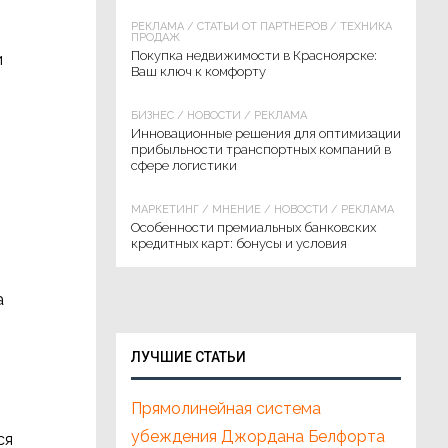
РЕКЛАМА
/
СТАТЬИ ОТ ПАРТНЁРОВ
/
ТЕХНИКА
ПРОДАЖ
Покупка недвижимости в Красноярске:
и
Ваш ключ к комфорту
БИЗНЕС
/
НОВОСТИ
/
РЕКЛАМА
Инновационные решения для оптимизации
прибыльности транспортных компаний в
сфере логистики
МАРКЕТИНГ
/
МНЕНИЕ
/
НОВОСТИ
/
РЕКЛАМА
Особенности премиальных банковских
кредитных карт: бонусы и условия
а
ЛУЧШИЕ СТАТЬИ
Прямолинейная система
убеждения Джордана Белфорта
ся