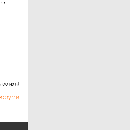
е в
5,00
из 5)
 форуме