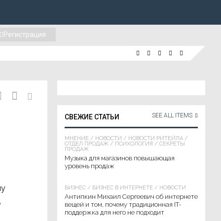
Регистрация
SEE ALL ITEMS
СВЕЖИЕ СТАТЬИ
МНЕНИЕ
/
НОВОСТИ
/
НОВОСТИ РИТЕЙЛА
/
ОТДЕЛ ПРОДАЖ
/
ПСИХОЛОГИЯ
/
СЕКРЕТЫ
ПРОДАЖ
Музыка для магазинов повышающая
уровень продаж
ну
БИЗНЕС
/
БИЗНЕС В ИНТЕРНЕТЕ
/
НОВОСТИ
Антипкин Михаил Сергеевич об интернете
в
вещей и том, почему традиционная IT-
поддержка для него не подходит