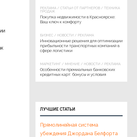
РЕКЛАМА
/
СТАТЬИ ОТ ПАРТНЁРОВ
/
ТЕХНИКА
ПРОДАЖ
Покупка недвижимости в Красноярске:
Ваш ключ к комфорту
нии
БИЗНЕС
/
НОВОСТИ
/
РЕКЛАМА
Инновационные решения для оптимизации
прибыльности транспортных компаний в
ак
сфере логистики
МАРКЕТИНГ
/
МНЕНИЕ
/
НОВОСТИ
/
РЕКЛАМА
Особенности премиальных банковских
кредитных карт: бонусы и условия
ЛУЧШИЕ СТАТЬИ
Прямолинейная система
убеждения Джордана Белфорта