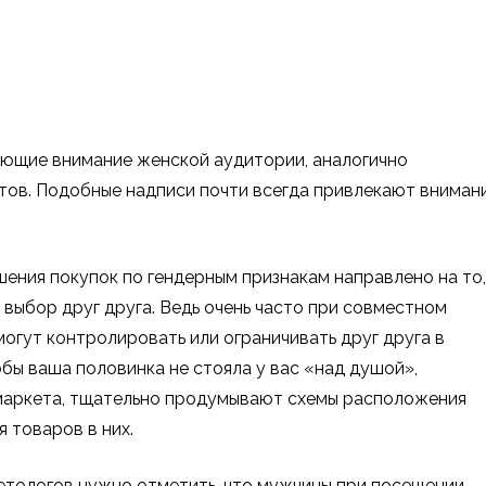
ающие внимание женской аудитории, аналогично
тов. Подобные надписи почти всегда привлекают вниман
ения покупок по гендерным признакам направлено на то,
выбор друг друга. Ведь очень часто при совместном
огут контролировать или ограничивать друг друга в
обы ваша половинка не стояла у вас «над душой»,
рмаркета, тщательно продумывают схемы расположения
 товаров в них.
етологов нужно отметить, что мужчины при посещении