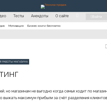
део
Тесты
Анекдоты
О сайте
Войти
даж
Мотивация
Бизнес книги бесплатно
Я РАБОТЫ МАГАЗИНА
тинг
й, но магазинам не выгодно когда семья ходит по магази
но выжать максимум прибыли за счёт разделения клиенто