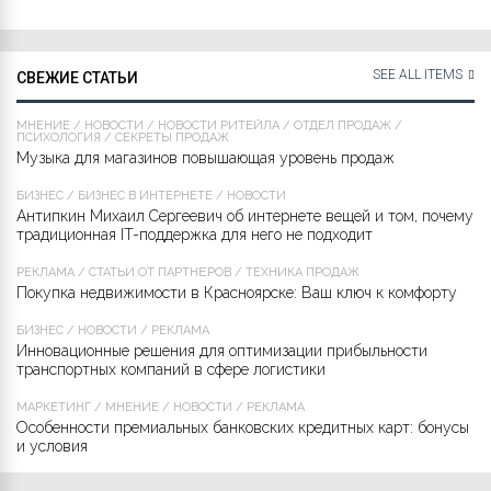
SEE ALL ITEMS
СВЕЖИЕ СТАТЬИ
МНЕНИЕ
/
НОВОСТИ
/
НОВОСТИ РИТЕЙЛА
/
ОТДЕЛ ПРОДАЖ
/
ПСИХОЛОГИЯ
/
СЕКРЕТЫ ПРОДАЖ
Музыка для магазинов повышающая уровень продаж
БИЗНЕС
/
БИЗНЕС В ИНТЕРНЕТЕ
/
НОВОСТИ
Антипкин Михаил Сергеевич об интернете вещей и том, почему
традиционная IT-поддержка для него не подходит
РЕКЛАМА
/
СТАТЬИ ОТ ПАРТНЁРОВ
/
ТЕХНИКА ПРОДАЖ
Покупка недвижимости в Красноярске: Ваш ключ к комфорту
БИЗНЕС
/
НОВОСТИ
/
РЕКЛАМА
Инновационные решения для оптимизации прибыльности
транспортных компаний в сфере логистики
МАРКЕТИНГ
/
МНЕНИЕ
/
НОВОСТИ
/
РЕКЛАМА
Особенности премиальных банковских кредитных карт: бонусы
и условия