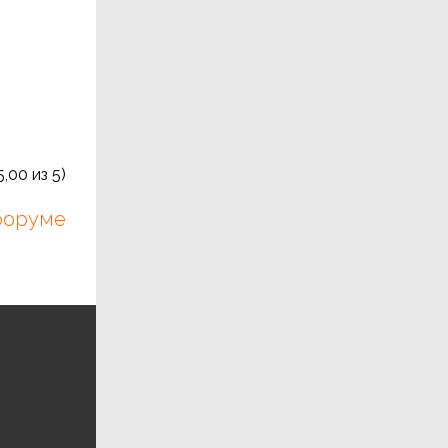
5,00
из 5)
 форуме