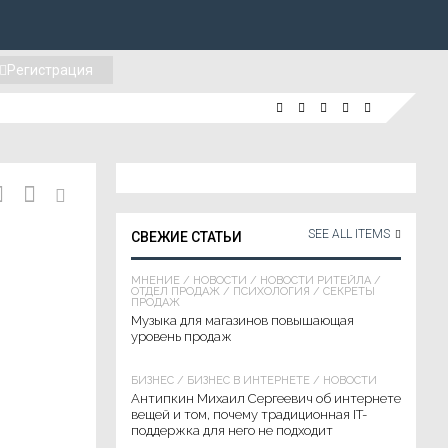
Регистрация
SEE ALL ITEMS
СВЕЖИЕ СТАТЬИ
МНЕНИЕ
/
НОВОСТИ
/
НОВОСТИ РИТЕЙЛА
/
ОТДЕЛ ПРОДАЖ
/
ПСИХОЛОГИЯ
/
СЕКРЕТЫ
ПРОДАЖ
Музыка для магазинов повышающая
уровень продаж
БИЗНЕС
/
БИЗНЕС В ИНТЕРНЕТЕ
/
НОВОСТИ
Антипкин Михаил Сергеевич об интернете
вещей и том, почему традиционная IT-
поддержка для него не подходит