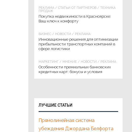
РЕКЛАМА
/
СТАТЬИ ОТ ПАРТНЁРОВ
/
ТЕХНИКА
ПРОДАЖ
Покупка недвижимости в Красноярске:
Ваш ключ к комфорту
БИЗНЕС
/
НОВОСТИ
/
РЕКЛАМА
Инновационные решения для оптимизации
прибыльности транспортных компаний в
сфере логистики
МАРКЕТИНГ
/
МНЕНИЕ
/
НОВОСТИ
/
РЕКЛАМА
Особенности премиальных банковских
кредитных карт: бонусы и условия
ЛУЧШИЕ СТАТЬИ
Прямолинейная система
убеждения Джордана Белфорта