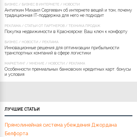
БИЗНЕС
/
БИЗНЕС В ИНТЕРНЕТЕ
/
НОВОСТИ
Антипкин Михаил Сергеевич об интернете вещей и том, почему
традиционная IT-поддержка для него не подходит
РЕКЛАМА
/
СТАТЬИ ОТ ПАРТНЁРОВ
/
ТЕХНИКА ПРОДАЖ
Покупка недвижимости в Красноярске: Ваш ключ к комфорту
БИЗНЕС
/
НОВОСТИ
/
РЕКЛАМА
Инновационные решения для оптимизации прибыльности
транспортных компаний в сфере логистики
МАРКЕТИНГ
/
МНЕНИЕ
/
НОВОСТИ
/
РЕКЛАМА
Особенности премиальных банковских кредитных карт: бонусы
и условия
ЛУЧШИЕ СТАТЬИ
Прямолинейная система убеждения Джордана
Белфорта