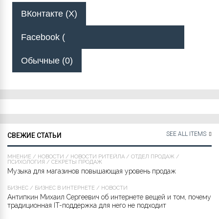
ВКонтакте (
X
)
Facebook (
Обычные (0)
SEE ALL ITEMS
СВЕЖИЕ СТАТЬИ
МНЕНИЕ
/
НОВОСТИ
/
НОВОСТИ РИТЕЙЛА
/
ОТДЕЛ ПРОДАЖ
/
ПСИХОЛОГИЯ
/
СЕКРЕТЫ ПРОДАЖ
Музыка для магазинов повышающая уровень продаж
БИЗНЕС
/
БИЗНЕС В ИНТЕРНЕТЕ
/
НОВОСТИ
Антипкин Михаил Сергеевич об интернете вещей и том, почему
традиционная IT-поддержка для него не подходит