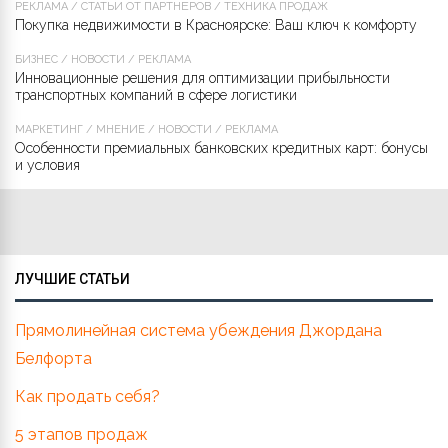
РЕКЛАМА
/
СТАТЬИ ОТ ПАРТНЁРОВ
/
ТЕХНИКА ПРОДАЖ
Покупка недвижимости в Красноярске: Ваш ключ к комфорту
БИЗНЕС
/
НОВОСТИ
/
РЕКЛАМА
Инновационные решения для оптимизации прибыльности
транспортных компаний в сфере логистики
МАРКЕТИНГ
/
МНЕНИЕ
/
НОВОСТИ
/
РЕКЛАМА
Особенности премиальных банковских кредитных карт: бонусы
и условия
ЛУЧШИЕ СТАТЬИ
Прямолинейная система убеждения Джордана
Белфорта
Как продать себя?
5 этапов продаж