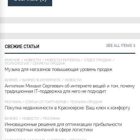
SEE ALL ITEMS
СВЕЖИЕ СТАТЬИ
МНЕНИЕ
/
НОВОСТИ
/
НОВОСТИ РИТЕЙЛА
/
ОТДЕЛ ПРОДАЖ
/
ПСИХОЛОГИЯ
/
СЕКРЕТЫ ПРОДАЖ
Музыка для магазинов повышающая уровень продаж
БИЗНЕС
/
БИЗНЕС В ИНТЕРНЕТЕ
/
НОВОСТИ
Антипкин Михаил Сергеевич об интернете вещей и том, почему
традиционная IT-поддержка для него не подходит
РЕКЛАМА
/
СТАТЬИ ОТ ПАРТНЁРОВ
/
ТЕХНИКА ПРОДАЖ
Покупка недвижимости в Красноярске: Ваш ключ к комфорту
БИЗНЕС
/
НОВОСТИ
/
РЕКЛАМА
Инновационные решения для оптимизации прибыльности
транспортных компаний в сфере логистики